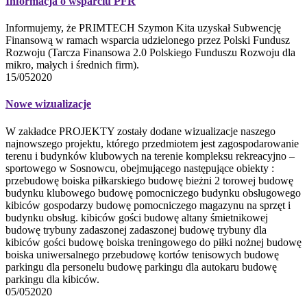
Informacja o wsparciu PFR
Informujemy, że PRIMTECH Szymon Kita uzyskał Subwencję
Finansową w ramach wsparcia udzielonego przez Polski Fundusz
Rozwoju (Tarcza Finansowa 2.0 Polskiego Funduszu Rozwoju dla
mikro, małych i średnich firm).
15/05
2020
Nowe wizualizacje
W zakładce PROJEKTY zostały dodane wizualizacje naszego
najnowszego projektu, którego przedmiotem jest zagospodarowanie
terenu i budynków klubowych na terenie kompleksu rekreacyjno –
sportowego w Sosnowcu, obejmującego następujące obiekty :
przebudowę boiska piłkarskiego budowę bieżni 2 torowej budowę
budynku klubowego budowę pomocniczego budynku obsługowego
kibiców gospodarzy budowę pomocniczego magazynu na sprzęt i
budynku obsług. kibiców gości budowę altany śmietnikowej
budowę trybuny zadaszonej zadaszonej budowę trybuny dla
kibiców gości budowę boiska treningowego do piłki nożnej budowę
boiska uniwersalnego przebudowę kortów tenisowych budowę
parkingu dla personelu budowę parkingu dla autokaru budowę
parkingu dla kibiców.
05/05
2020